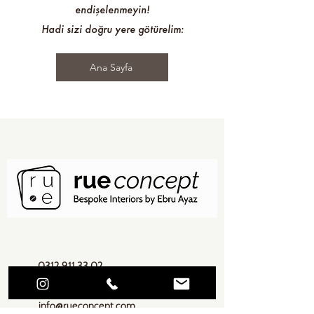
endişelenmeyin!
Hadi sizi doğru yere götürelim:
Ana Sayfa
0312 911 33 02
info@rueconcept.com