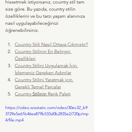
hissetmek istiyorsanız, country stil tam 
size göre. Bu yazıda, country stilin 
özelliklerini ve bu tarzı yaşam alanınıza 
nasıl uygulayabileceğinizi 
öğrenebilirsiniz.
Country Stili Nasıl Ortaya Çıkmıştır?
Country
 Stilinin En Belirgin 
Özellikleri
Country
Stilini Uygulamak İçin 
İzlemeniz Gereken Adımlar
Country
 Stilini Yaratmak için 
Gerekli Temel Parçalar
Country
 Stilinin
 Renk Paleti
https://video.wixstatic.com/video/30ec32_b9
3729e5e61b46ea879b533d0b2835e2/720p/mp
4/file.mp4