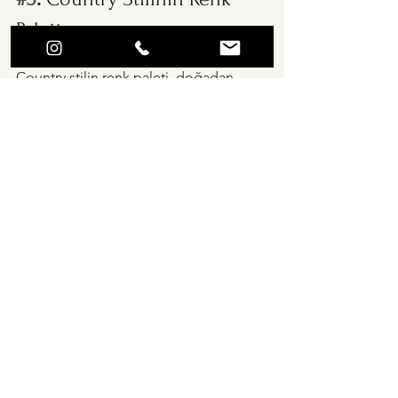
Paleti
Country stilin renk paleti, doğadan 
ilham alan pastel tonlardan oluşur. 
B
eyaz, krem, bej, pastel yeşil, açık mavi 
ve lavanta tonları bu stilin temel 
renkleridir. 
Doğal ahşap tonları ile 
uyum sağlayan bu renkler, mekanları 
aydınlık ve huzurlu gösterir. Bitki ve 
çiçeklerle mekana renkli dokunuşlar 
ekleyebilirsiniz.