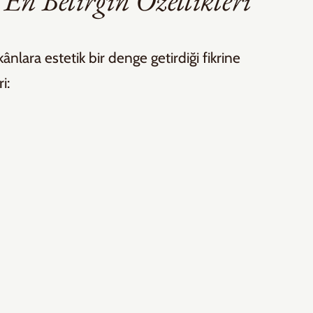
En Belirgin Özellikleri
ânlara estetik bir denge getirdiği fikrine 
i: