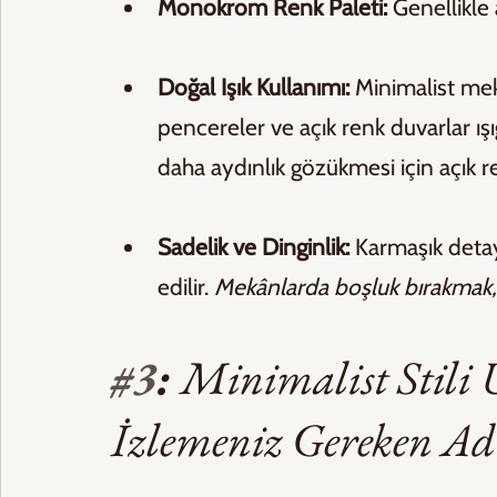
Monokrom Renk Paleti:
 Genellikle 
Doğal Işık Kullanımı:
 Minimalist mek
pencereler ve açık renk duvarlar ış
daha aydınlık gözükmesi için açık ren
Sadelik ve Dinginlik:
 Karmaşık detay
edilir. 
Mekânlarda boşluk bırakmak, hu
#3
: 
Minimalist Stili 
İzlemeniz Gereken A