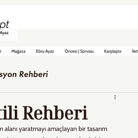
r
Mağaza
Ebru Ayaz
Öncesi | Sonrası
Karşılaştır
İle
syon Rehberi
ili Rehberi
m alanı yaratmayı amaçlayan bir tasarım 