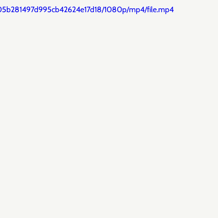
9505b281497d995cb42624e17d18/1080p/mp4/file.mp4